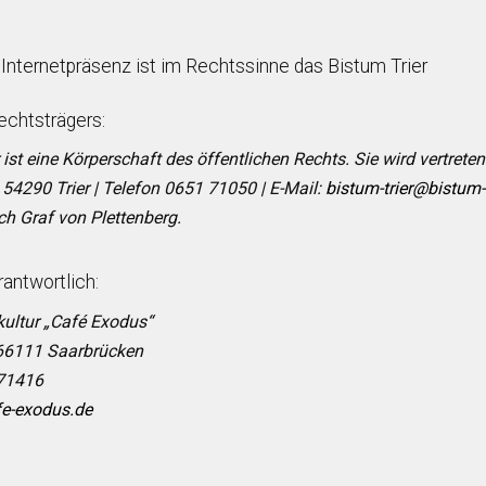
 Internetpräsenz ist im Rechtssinne das Bistum Trier
echtsträgers:
ist eine Körperschaft des öffentlichen Rechts. Sie wird vertrete
 54290 Trier | Telefon 0651 71050 | E-Mail:
bistum-trier@bistum-t
ich Graf von Plettenberg.
rantwortlich:
kultur „Café Exodus“
 66111 Saarbrücken
371416
fe-exodus.de