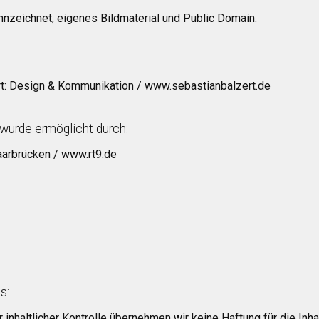
nzeichnet, eigenes Bildmaterial und Public Domain.
rt: Design & Kommunikation / www.sebastianbalzert.de
wurde ermöglicht durch:
aarbrücken / www.rt9.de
s:
r inhaltlicher Kontrolle übernehmen wir keine Haftung für die Inha