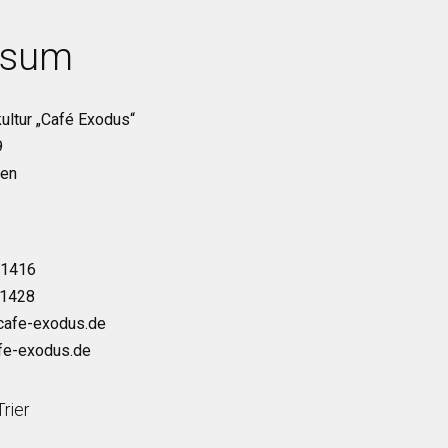
ssum
ultur „Café Exodus“
9
ken
71416
71428
) cafe-exodus.de
afe-exodus.de
rier