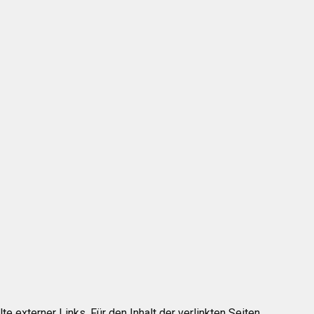
lte externer Links. Für den Inhalt der verlinkten Seiten