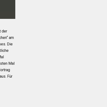
t der
chen“ am
ses. Die
tliche
Mal
rsten Mal
ortrag
aus. Für